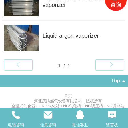
vaporizer
Liquid argon vaporizer
Top
首页
河北庆腾燃气设备有限公司 版权所有
空温式气化器 LNG气化站 LNG气化撬 CNG调压撬 LNG调峰站
电话：0319-5262361 15833393342
冀公网安备 13058102000316号
电话咨询
信息咨询
微信客服
留言板
冀ICP备17019529号-3
|
PC version